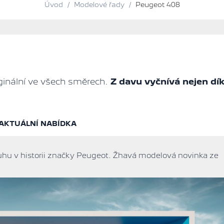
Úvod
/
Modelové řady
/
Peugeot 408
ginální ve všech směrech.
Z davu vyčnívá nejen dí
AKTUÁLNÍ NABÍDKA
hu v historii značky Peugeot. Žhavá modelová novinka ze