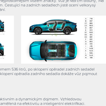
 nejprostornějším vozem značky. Vůz je
469 cm dlouhý, 148
. Cestující na zadních sedadlech jistě ocení velkorysý
ání.
jemem 536 litrů, po sklopení opěradel zadních sedadel
o sklopení opěradla zadního sedadla dokáže vůz pojmout
traktivním a dynamickým dojmem. Vzhledovou
měřená na efektivitu a inteligentní elektrifikaci.