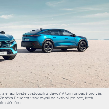
 ale rádi byste vystoupili z davu? V tom případě pro vás
ačka Peugeot však myslí na aktivní jedince, kteří
vním účelům.