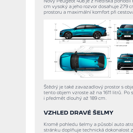
Nový Peugeot 408 je z hlediska pohodlí
cm vysoký a jeho rozvor dosahuje 279 cm
prostoru a maximální komfort při cestov
Štědrý je také zavazadlový prostor s ob
tento objem vzroste až na 1611 litrů. P
i předmět dlouhý až 189 cm.
VZHLED DRAVÉ ŠELMY
Kromě pohledu šelmy a působí auto a
stránku doplňuje technická dokonalost za