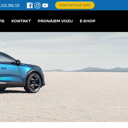
 235 366 151
KONTAKTUJE NÁS
IS
KONTAKT
PRONÁJEM VOZU
E-SHOP