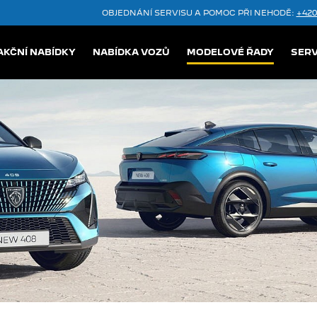
OBJEDNÁNÍ SERVISU A POMOC PŘI NEHODĚ:
+420
AKČNÍ NABÍDKY
NABÍDKA VOZŮ
MODELOVÉ ŘADY
SERV