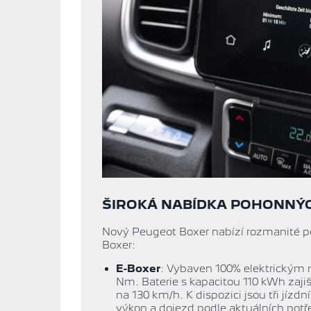
ŠIROKÁ NABÍDKA POHONNÝ
Nový Peugeot Boxer nabízí rozmanité po
Boxer:
E-Boxer
: Vybaven 100% elektrickým
Nm. Baterie s kapacitou 110 kWh zaji
na 130 km/h. K dispozici jsou tři jíz
výkon a dojezd podle aktuálních potř