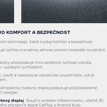
RO KOMFORT A BEZPEČNOST
ch technologií, které zvyšují komfort a bezpečnost:
je rychlou a snadnou aktivaci pomocí ovladače na palubní
ticky přizpůsobuje míru asistence rychlosti vozidla,
h i vysokých rychlostech.
 zavřít a nastartovat vozidlo bez použití klíče, což je
kami.
edmipalcový barevný displej poskytuje přizpůsobitelné
D navigací.
ykový displej
: Slouží k ovládání infotainmentu, včetně 3D
ho připojení k Apple CarPlay a Android Auto.