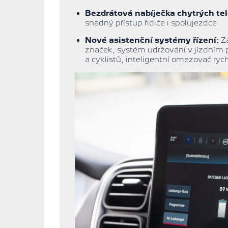
Bezdrátová nabíječka chytrých te
snadný přístup řidiče i spolujezdce.
Nové asistenční systémy řízení
: Z
značek, systém udržování v jízdním 
a cyklistů, inteligentní omezovač ryc