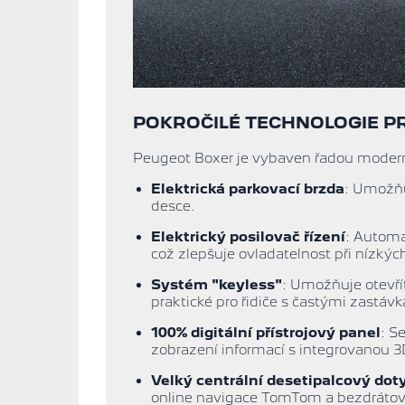
POKROČILÉ TECHNOLOGIE P
Peugeot Boxer je vybaven řadou moderní
Elektrická parkovací brzda
: Umožňu
desce.
Elektrický posilovač řízení
: Automa
což zlepšuje ovladatelnost při nízkýc
Systém "keyless"
: Umožňuje otevřít,
praktické pro řidiče s častými zastáv
100% digitální přístrojový panel
: S
zobrazení informací s integrovanou 3
Velký centrální desetipalcový dot
online navigace TomTom a bezdrátové