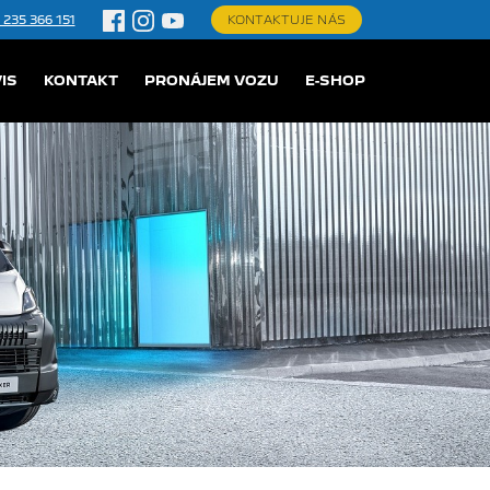
 235 366 151
KONTAKTUJE NÁS
IS
KONTAKT
PRONÁJEM VOZU
E-SHOP