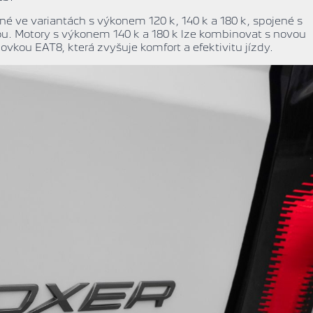
né ve variantách s výkonem 120 k, 140 k a 180 k, spojené s
. Motory s výkonem 140 k a 180 k lze kombinovat s novou
ou EAT8, která zvyšuje komfort a efektivitu jízdy.