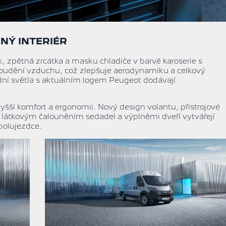
NÝ INTERIÉR
k, zpětná zrcátka a masku chladiče v barvě karoserie s
roudění vzduchu, což zlepšuje aerodynamiku a celkový
adní světla s aktuálním logem Peugeot dodávají
yšší komfort a ergonomii. Nový design volantu, přístrojové
m látkovým čalouněním sedadel a výplněmi dveří vytvářejí
spolujezdce.