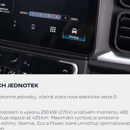
CH JEDNOTEK
honné jednotky, včetně zcela nové elektrické verze E-
 motorem o výkonu 200 kW (270 k) a točivém momentu 400
šťuje dojezd až 420 km. Maximální rychlost je omezena
dní režimy: Normal, Eco a Power, které umožňují optimalizovat
eb.