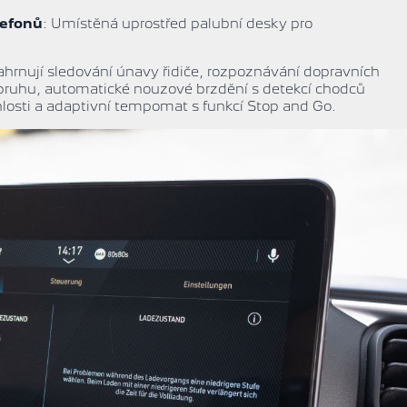
lefonů
: Umístěná uprostřed palubní desky pro
ahrnují sledování únavy řidiče, rozpoznávání dopravních
pruhu, automatické nouzové brzdění s detekcí chodců
hlosti a adaptivní tempomat s funkcí Stop and Go.