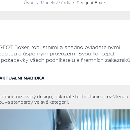
Úvod
/
Modelové řady
/
Peugeot Boxer
EOT Boxer, robustními a snadno ovladatelnými
apacitou a úsporným provozem. Svou koncepcí,
í požadavky všech podnikatelů a firemních zákazníků
AKTUÁLNÍ NABÍDKA
h modernizovaný design, pokročilé technologie a rozšířenou
uvá standardy ve své kategorii.