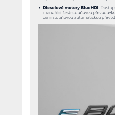
Dieselové motory BlueHDi
: Dostup
manuální šestistupňovou převodovkou
osmistupňovou automatickou převodovk