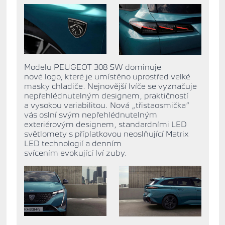
Modelu PEUGEOT 308 SW dominuje
nové logo, které je umístěno uprostřed velké
masky chladiče.
Nejnovější lvíče se vyznačuje
nepřehlédnutelným
designem, praktičností
a vysokou variabilitou.
Nová „třistaosmička“
vás oslní svým
nepřehlédnutelným
exteriérovým designem, standardními LED
světlomety s příplatkovou neoslňující Matrix
LED technologií a denním
svícením evokující lví zuby.