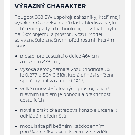
VÝRAZNÝ CHARAKTER
Peugeot 308 SW uspokojí zákazníky, kteří mají
vysoké požadavky, například z hlediska stylu,
potěšení z jízdy a technologií, aniž by to bylo
na úkor objemu a prostoru vozu. Model
se vyznačuje značnými přednostmi, kterými
jsou:
prostor
pro cestující o délce 464 cm
a rozvoru 273 cm;
vysoká aerodynamika vozu (
hodnota
Cx
je 0,277 a SCx 0,618)
, která přináší snížení
spotřeby paliva a emisí CO2;
velké množství úložných prostor
, jejichž
hlavním úkolem je
pohodlí
a
praktičnost
cestujících;
nová a praktická středová konzole určená k
odkládání předmětů;
modularita
při běžném každodenním
používání díky
lavici, kterou lze rozdělit