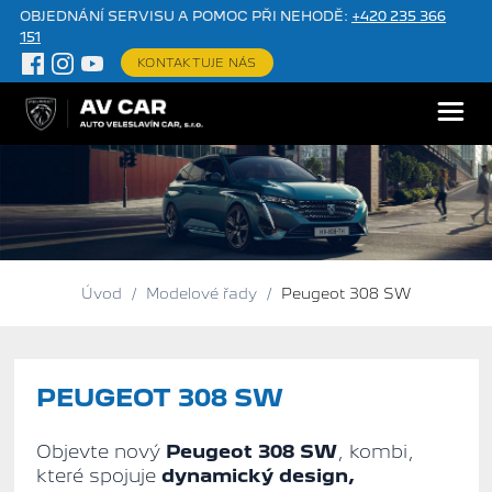
OBJEDNÁNÍ SERVISU A POMOC PŘI NEHODĚ:
+420 235 366
151
KONTAKTUJE NÁS
Úvod
/
Modelové řady
/
Peugeot 308 SW
PEUGEOT 308 SW
Objevte nový
Peugeot 308 SW
, kombi,
které spojuje
dynamický design,