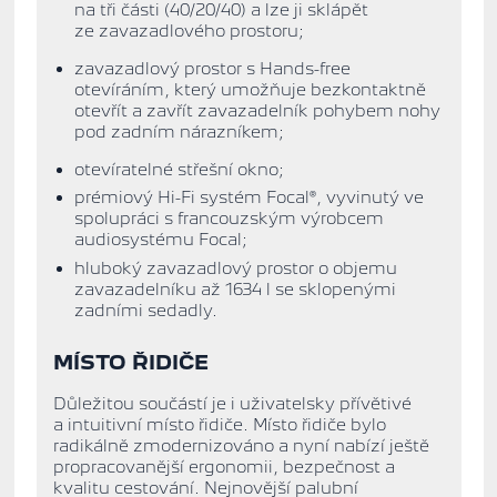
na tři části (40/20/40)
a lze ji sklápět
ze zavazadlového prostoru;
zavazadlový prostor s Hands-free
otevíráním, který umožňuje bezkontaktně
otevřít a zavřít zavazadelník pohybem nohy
pod zadním nárazníkem;
otevíratelné střešní okno;
prémiový Hi-Fi systém Focal®
, vyvinutý ve
spolupráci s francouzským výrobcem
audiosystému Focal;
hluboký zavazadlový prostor o objemu
zavazadelníku
až 1634 l se sklopenými
zadními sedadly.
MÍSTO ŘIDIČE
Důležitou součástí je i u
živatelsky přívětivé
a intuitivní místo řidiče. Místo řidiče bylo
radikálně zmodernizováno a nyní nabízí ještě
propracovanější ergonomii, bezpečnost a
kvalitu cestování. Nejnovější palubní