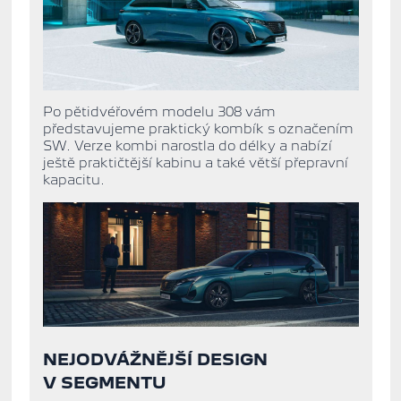
Po pětidvéřovém modelu 308 vám
představujeme
praktický kombík s označením
SW. V
erze kombi narostla do délky a nabízí
ještě praktičtější kabinu a
také větší přepravní
kapacitu.
NEJODVÁŽNĚJŠÍ DESIGN
V SEGMENTU