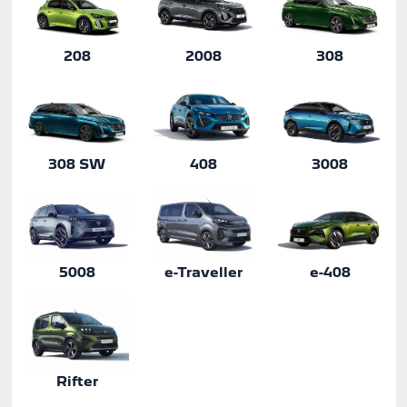
208
2008
308
308 SW
408
3008
5008
e-Traveller
e-408
Rifter