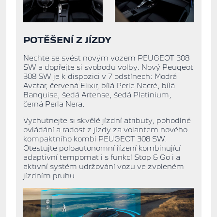
POTĚŠENÍ Z JÍZDY
Nechte se svést novým vozem PEUGEOT 308
SW a dopřejte si svobodu volby.
Nový Peugeot
308 SW je k dispozici v
7 odstínech
: Modrá
Avatar, červená Elixir, bílá Perle Nacré, bílá
Banquise, šedá Artense, šedá Platinium,
černá Perla Nera.
Vychutnejte si skvělé jízdní atributy, pohodlné
ovládání a radost z jízdy za volantem nového
kompaktního kombi PEUGEOT 308 SW.
Otestujte poloautonomní řízení kombinující
adaptivní tempomat i s funkcí Stop & Go i a
aktivní systém udržování vozu ve zvoleném
jízdním pruhu.