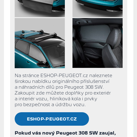
Na stránce ESHOP-PEUGEOT.cz naleznete
širokou nabídku originálního příslušenství
a náhradních dílů pro Peugeot 308 SW.
Zakoupit zde můžete doplňky pro exteriér
a interiér vozu, hliníková kola i prvky
pro bezpečnost a údržbu vozu.
ESHOP-PEUGEOT.CZ
Pokud vás nový Peugeot 308 SW zaujal,