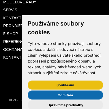
MODELOVÉ ŘADY
SERVIS
KONTAKT
Používáme soubory
PRONÁJEM VOZU
cookies
E-SHOP
REFERENCE
Tyto webové stránky používají soubory
cookies a další sledovací nástroje s
OCHRANA OSOBNÍCH ÚDAJŮ
cílem vylepšení uživatelského prostředí,
KONTAKTNÍ FORMULÁŘ
zobrazení přizpůsobeného obsahu a
reklam, analýzy návštěvnosti webových
stránek a zjištění zdroje návštěvnosti.
Souhlasím
Odmítám
© 2026 AV CAR – prodejce Peugeot - Nejdostupnější
Upravit mé předvolby
Peugeot v Praze s 35letou tradicí.