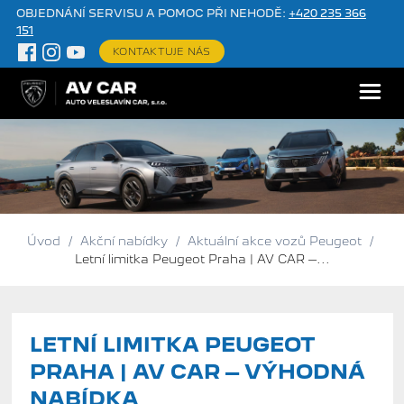
OBJEDNÁNÍ SERVISU A POMOC PŘI NEHODĚ:
+420 235 366
151
KONTAKTUJE NÁS
Úvod
/
Akční nabídky
/
Aktuální akce vozů Peugeot
/
Letní limitka Peugeot Praha | AV CAR –...
LETNÍ LIMITKA PEUGEOT
PRAHA | AV CAR – VÝHODNÁ
NABÍDKA