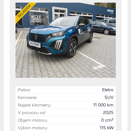
SKLADEM
Palivo:
Eletro
Karoserie:
SUV
Najeté kilometry:
11 000 km
V provozu od:
2025
3
Objem motoru:
0 cm
Výkon motoru:
115 kW