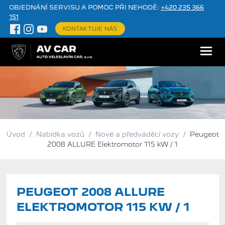
OBJEDNÁNÍ SERVISU A POMOC PŘI NEHODĚ:
+420 235 366
151
KONTAKTUJE NÁS
Úvod
/
Nabídka vozů
/
Nové a předváděcí vozy
/
Peugeot
2008 ALLURE Elektromotor 115 kW / 1
PEUGEOT 2008 ALLURE
ELEKTROMOTOR 115 KW / 1