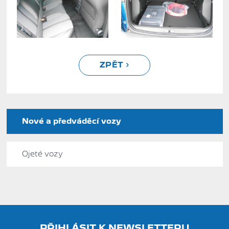
ZPĚT
Nové a předváděcí vozy
Ojeté vozy
PŘIHLÁSIT K NEWSLETTERU