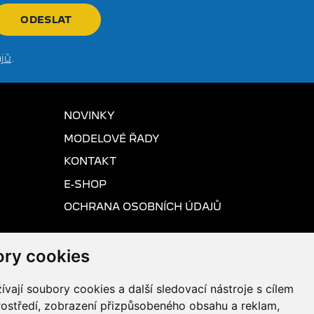
jů
.
NOVINKY
MODELOVÉ ŘADY
KONTAKT
E-SHOP
OCHRANA OSOBNÍCH ÚDAJŮ
ry cookies
vají soubory cookies a další sledovací nástroje s cílem
rostředí, zobrazení přizpůsobeného obsahu a reklam,