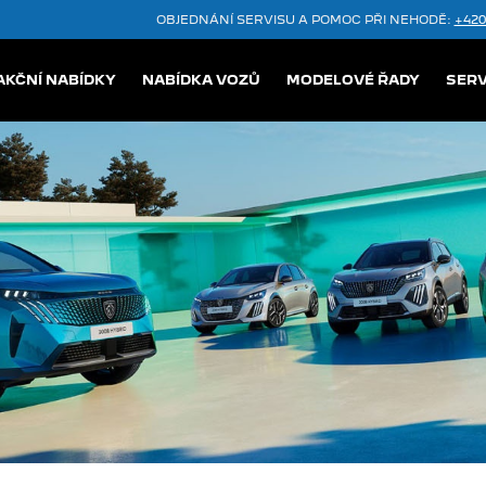
OBJEDNÁNÍ SERVISU A POMOC PŘI NEHODĚ:
+420
AKČNÍ NABÍDKY
NABÍDKA VOZŮ
MODELOVÉ ŘADY
SERV