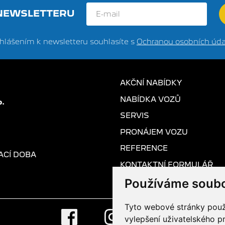
 NEWSLETTERU
ihlášením k newsletteru souhlasíte s
Ochranou osobních úda
AKČNÍ NABÍDKY
NABÍDKA VOZŮ
SERVIS
PRONÁJEM VOZU
REFERENCE
ACÍ DOBA
KONTAKTNÍ FORMULÁŘ
Používáme soubo
Tyto webové stránky použí
vylepšení uživatelského p