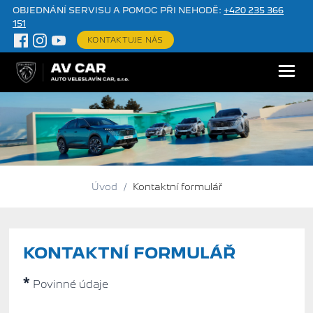
OBJEDNÁNÍ SERVISU A POMOC PŘI NEHODĚ:
+420 235 366
151
KONTAKTUJE NÁS
Úvod
/
Kontaktní formulář
KONTAKTNÍ FORMULÁŘ
*
Povinné údaje