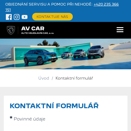
OBJEDNÁNÍ SERVISU A POMOC PŘI NEHODĚ:
+420 235 366
151
KONTAKTUJE NÁS
Úvod
/
Kontaktní formulář
KONTAKTNÍ FORMULÁŘ
*
Povinné údaje