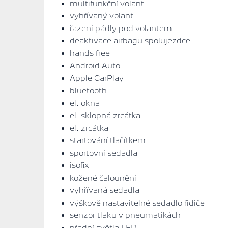
multifunkční volant
vyhřívaný volant
řazení pádly pod volantem
deaktivace airbagu spolujezdce
hands free
Android Auto
Apple CarPlay
bluetooth
el. okna
el. sklopná zrcátka
el. zrcátka
startování tlačítkem
sportovní sedadla
isofix
kožené čalounění
vyhřívaná sedadla
výškově nastavitelné sedadlo řidiče
senzor tlaku v pneumatikách
přední světla LED