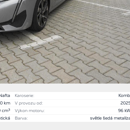
Nafta
Karoserie:
Komb
00 km
V provozu od:
202
3
9 cm
Výkon motoru:
96 k
tická
Barva:
světle šedá metalíz