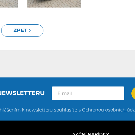
ZPĚT
 NEWSLETTERU
ihlášením k newsletteru souhlasíte s
Ochranou osobních úda
AKČNÍ NABÍDKY