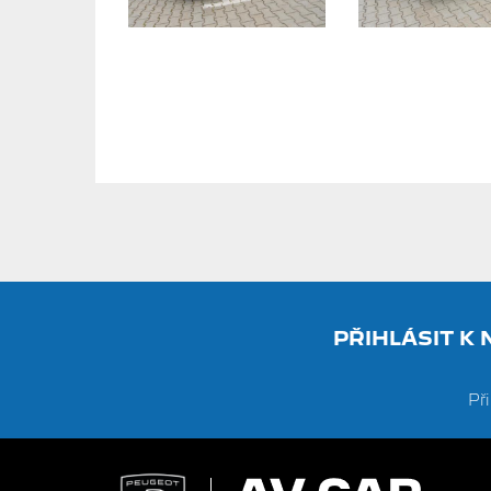
PŘIHLÁSIT K
Př