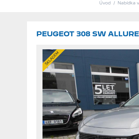
Úvod
/
Nabídka 
PEUGEOT 308 SW ALLURE 
SKLADEM