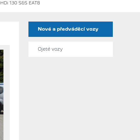
HDi 130 S&S EAT8
Nové a předváděcí vozy
Ojeté vozy