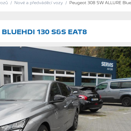
vozů
/
Nové a předváděcí vozy
/
Peugeot 308 SW ALLURE Blue
BLUEHDI 130 S&S EAT8