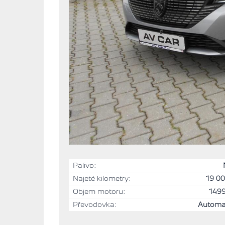
Palivo:
Najeté kilometry:
19 0
Objem motoru:
149
Převodovka:
Automa