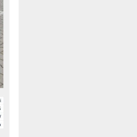
i
5
W
a