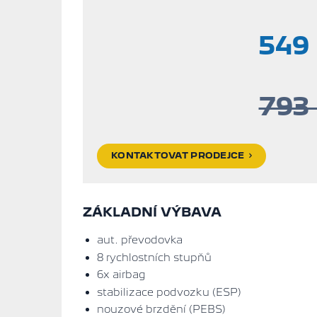
549
793
KONTAKTOVAT PRODEJCE
ZÁKLADNÍ VÝBAVA
aut. převodovka
8 rychlostních stupňů
6x airbag
stabilizace podvozku (ESP)
nouzové brzdění (PEBS)