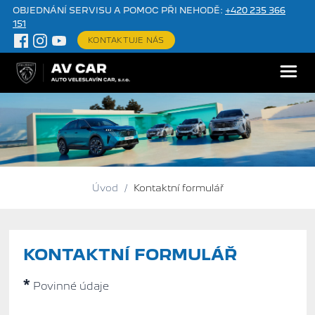
OBJEDNÁNÍ SERVISU A POMOC PŘI NEHODĚ:
+420 235 366
151
KONTAKTUJE NÁS
Úvod
/
Kontaktní formulář
KONTAKTNÍ FORMULÁŘ
*
Povinné údaje